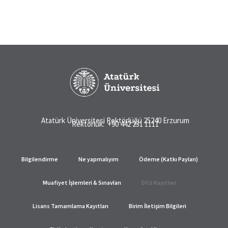
Atatürk Üniversitesi Rektörlüğü 25240 Erzurum
Rektörlük: +90 442 231 1111
Bilgilendirme
Ne yapmalıyım
Ödeme (Katkı Payları)
Muafiyet İşlemleri & Sınavları
DGS Kayıtları
Lisans Tamamlama Kayıtları
Birim İletişim Bilgileri