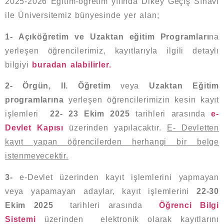
2025-2026 Eğitim-öğretim yılında Dikey Geçiş Sınavı
ile Üniversitemiz bünyesinde yer alan;
1-
Açıköğretim ve Uzaktan eğitim Programları
na
yerleşen öğrencilerimiz, kayıtlarıyla ilgili detaylı
bilgiyi
buradan alabilirler.
2- Örgün, II. Öğretim
veya
Uzaktan Eğitim
programlarına
yerleşen öğrencilerimizin kesin kayıt
işlemleri
22- 23 Ekim 2025
tarihleri arasında
e-
Devlet Kapısı
üzerinden yapılacaktır.
E- Devletten
kayıt yapan öğrencilerden herhangi bir belge
istenmeyecektir.
3-
e-Devlet üzerinden kayıt işlemlerini yapmayan
veya yapamayan adaylar, kayıt işlemlerini
22-30
Ekim 2025
tarihleri arasında
Öğrenci Bilgi
Sistemi
üzerinden elektronik olarak kayıtlarını